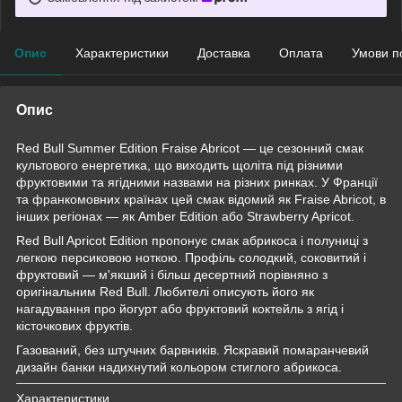
Опис
Характеристики
Доставка
Оплата
Умови п
Опис
Red Bull Summer Edition Fraise Abricot — це сезонний смак
культового енергетика, що виходить щоліта під різними
фруктовими та ягідними назвами на різних ринках. У Франції
та франкомовних країнах цей смак відомий як Fraise Abricot, в
інших регіонах — як Amber Edition або Strawberry Apricot.
Red Bull Apricot Edition пропонує смак абрикоса і полуниці з
легкою персиковою ноткою. Профіль солодкий, соковитий і
фруктовий — м'якший і більш десертний порівняно з
оригінальним Red Bull. Любителі описують його як
нагадування про йогурт або фруктовий коктейль з ягід і
кісточкових фруктів.
Газований, без штучних барвників. Яскравий помаранчевий
дизайн банки надихнутий кольором стиглого абрикоса.
Характеристики