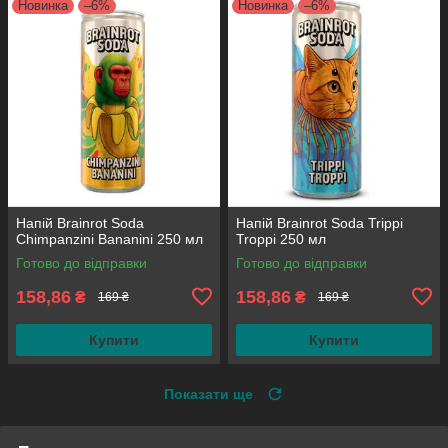
Новинка
–6%
Новинка
–6%
Напій Brainrot Soda
Напій Brainrot Soda Trippi
Chimpanzini Bananini 250 мл
Troppi 250 мл
Готово до відправки
Готово до відправки
158,86
158,86
₴
₴
169 ₴
169 ₴
Купити
Купити
Показати ще