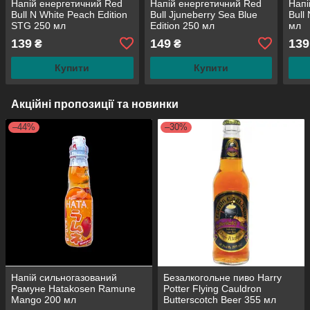
Напій енергетичний Red
Напій енергетичний Red
Напі
Bull N White Peach Edition
Bull Jjuneberry Sea Blue
Bull
STG 250 мл
Edition 250 мл
мл
139
149
139
₴
₴
Купити
Купити
Акційні пропозиції та новинки
–44%
–30%
Напій сильногазований
Безалкогольне пиво Harry
Рамуне Hatakosen Ramune
Potter Flying Cauldron
Mango 200 мл
Butterscotch Beer 355 мл