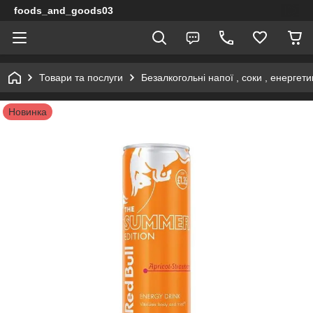
foods_and_goods03
Товари та послуги
Безалкогольні напої , соки , енергети
Новинка