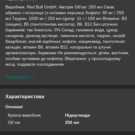
Виробник: Red Bull GmbH, Австрія Об'єм: 250 мл Смак:
абрикос і полуниця (з нотками персика) Кофеїн: 80 мг / 250
мл Таурин: 1000 мг / 250 мл Цукор: 11 г / 100 мл Вітаміни: B3
(ніацин), B5 (пантотенова кислота), B6, B12 Без штучних
барвників: так Алкоголь: 0% Склад: газована вода, цукор,
сахароза, діоксид вуглецю, лимонна кислота, таурин, натрій
бікарбонат, магній карбонат, кофеїн, ніацинамід, пантотенат
кальцію, вітамін B6, вітамін B12, натуральні та штучні
ароматизатори, барвники Не рекомендується: дітям, вагітним,
особам чутливим до кофеїну Зберігання: у прохолодному
місці, подавати охолодженим
Приховати
Характеристики
Основні
Країна виробник
Нідерланди
Об`єм
250 мл