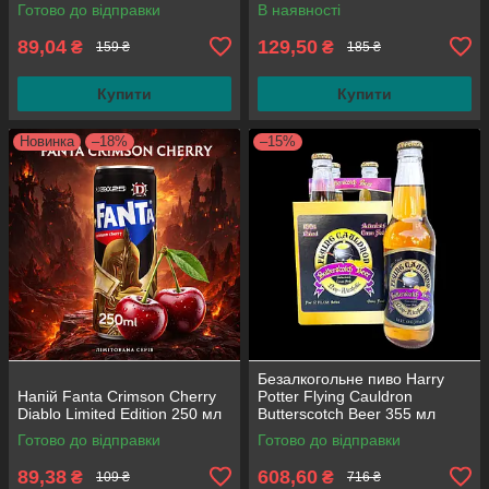
Готово до відправки
В наявності
89,04
129,50
₴
₴
159 ₴
185 ₴
Купити
Купити
Новинка
–18%
–15%
Безалкогольне пиво Harry
Напій Fanta Crimson Cherry
Potter Flying Cauldron
Diablo Limited Edition 250 мл
Butterscotch Beer 355 мл
(паковання 4 шт.)
Готово до відправки
Готово до відправки
89,38
608,60
₴
₴
109 ₴
716 ₴