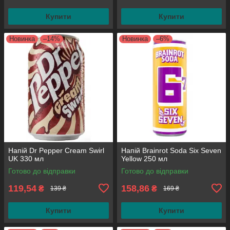
Купити
Купити
Новинка
–14%
Новинка
–6%
Напій Dr Pepper Cream Swirl
Напій Brainrot Soda Six Seven
UK 330 мл
Yellow 250 мл
Готово до відправки
Готово до відправки
119,54
158,86
₴
₴
139 ₴
169 ₴
Купити
Купити