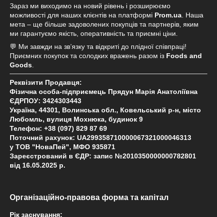
Зараз ми виходимо на новий рівень і розширюємо
можливості для наших клієнтів на платформі
Prom.ua
. Наша
мета – ще більше задоволених покупців та партнерів, яким
ми гарантуємо якість, оперативність та приємні ціни.
💬 Ми завжди на зв’язку та відкриті до плідної співпраці!
Приємних покупок та солодких вражень разом із
Foods and
Goods
.
Реквізити Продавця:
Фізична особа-підприємець Прядун Марія Анатоліївна
ЄДРПОУ: 3424303443
Україна, 44301, Волинська обл., Ковельський р-н, місто
Любомль, вулиця Мохнюка, будинок 9
Телефон: +38 (097) 829 87 69
Поточний рахунок: UA299358710000067321000046313
у ТОВ "НоваПей", МФО 935871
Зареєстрований в ЄДР: запис №2010350000000782801
від 16.05.2025 р.
Організаційно-правова форма та капітал
Рік заснування: