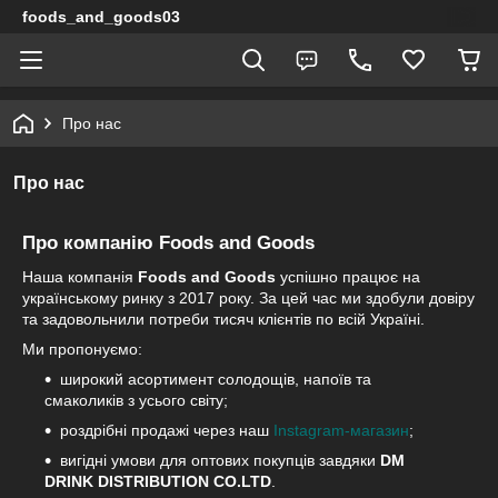
foods_and_goods03
Про нас
Про нас
Про компанію
Foods and Goods
Наша компанія
Foods and Goods
успішно працює на
українському ринку з 2017 року. За цей час ми здобули довіру
та задовольнили потреби тисяч клієнтів по всій Україні.
Ми пропонуємо:
широкий асортимент солодощів, напоїв та
смаколиків з усього світу;
роздрібні продажі через наш
Instagram-магазин
;
вигідні умови для оптових покупців завдяки
DM
DRINK DISTRIBUTION CO.LTD
.