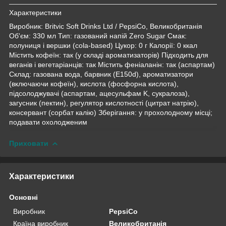
Характеристики
Виробник: Britvic Soft Drinks Ltd / PepsiCo, Великобританія
Об'єм: 330 мл Тип: газований напій Zero Sugar Смак:
полуниця і вершки (cola-based) Цукор: 0 г Калорії: 0 ккал
Містить кофеїн: так (у складі ароматизаторів) Підходить для
веганів і вегетаріанців: так Містить феніаланін: так (аспартам)
Склад: газована вода, барвник (E150d), ароматизатори
(включаючи кофеїн), кислота (фосфорна кислота),
підсолоджувачі (аспартам, ацесульфам K, сукралоза),
загусник (пектин), регулятор кислотності (цитрат натрію),
консервант (сорбат калію) Зберігання: у прохолодному місці;
подавати охолодженим​
Приховати
Характеристики
Основні
Виробник
PepsiCo
Країна виробник
Великобританія