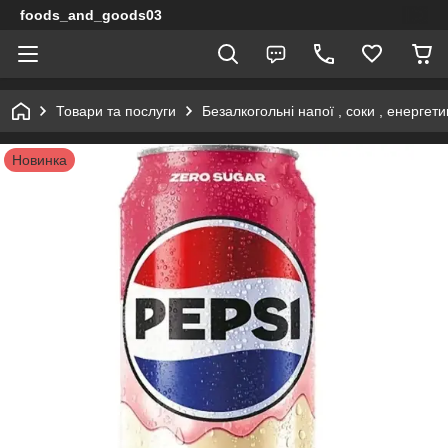
foods_and_goods03
Товари та послуги
Безалкогольні напої , соки , енергети
Новинка