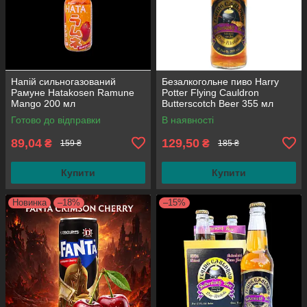
Напій сильногазований
Безалкогольне пиво Harry
Рамуне Hatakosen Ramune
Potter Flying Cauldron
Mango 200 мл
Butterscotch Beer 355 мл
Готово до відправки
В наявності
89,04
129,50
₴
₴
159 ₴
185 ₴
Купити
Купити
Новинка
–18%
–15%