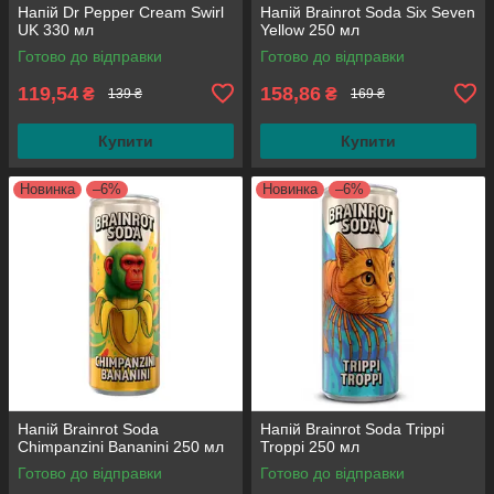
Напій Dr Pepper Cream Swirl
Напій Brainrot Soda Six Seven
UK 330 мл
Yellow 250 мл
Готово до відправки
Готово до відправки
119,54
158,86
₴
₴
139 ₴
169 ₴
Купити
Купити
Новинка
–6%
Новинка
–6%
Напій Brainrot Soda
Напій Brainrot Soda Trippi
Chimpanzini Bananini 250 мл
Troppi 250 мл
Готово до відправки
Готово до відправки