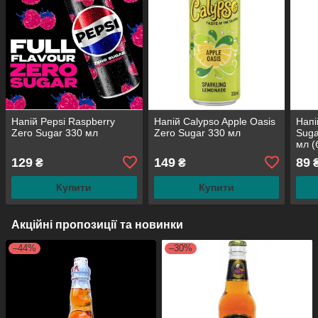
Напій Pepsi Raspberry
Напій Calypso Apple Oasis
Напі
Zero Sugar 330 мл
Zero Sugar 330 мл
Suga
мл (
кофе
129
149
89
₴
₴
Купити
Купити
Акційні пропозиції та новинки
–44%
–30%