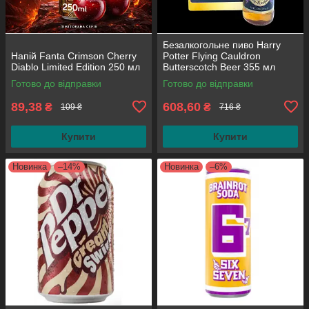
Безалкогольне пиво Harry
Напій Fanta Crimson Cherry
Potter Flying Cauldron
Diablo Limited Edition 250 мл
Butterscotch Beer 355 мл
(паковання 4 шт.)
Готово до відправки
Готово до відправки
89,38
608,60
₴
₴
109 ₴
716 ₴
Купити
Купити
Новинка
–14%
Новинка
–6%