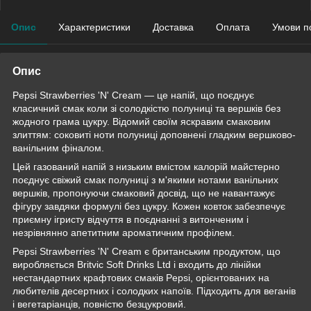
Опис
Характеристики
Доставка
Оплата
Умови п
Опис
Pepsi Strawberries 'N' Cream — це напій, що поєднує
класичний смак коли зі солодкістю полуниці та вершків без
жодного грама цукру. Відомий своїм яскравим смаковим
злиттям: соковиті ноти полуниці доповнені гладким вершково-
ванільним фіналом.
Цей газований напій з низьким вмістом калорій майстерно
поєднує свіжий смак полуниці з м'якими нотами ванільних
вершків, пропонуючи смаковий досвід, що не навантажує
фігуру завдяки формулі без цукру. Кожен ковток забезпечує
приємну ігристу відчуття в поєднанні з витонченим і
незрівнянно апетитним ароматичним профілем.
Pepsi Strawberries 'N' Cream є британським продуктом, що
виробляється Britvic Soft Drinks Ltd і входить до лінійки
нестандартних крафтових смаків Pepsi, орієнтованих на
любителів десертних і солодких напоїв. Підходить для веганів
і вегетаріанців, повністю безцукровий.