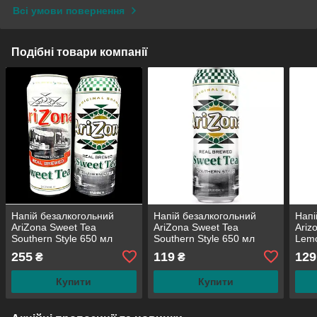
Всі умови повернення
Подібні товари компанії
Напій безалкогольний
Напій безалкогольний
Напі
AriZona Sweet Tea
AriZona Sweet Tea
Ariz
Southern Style 650 мл
Southern Style 650 мл
Lem
(набір 2 штуки)
255
119
129
₴
₴
Купити
Купити