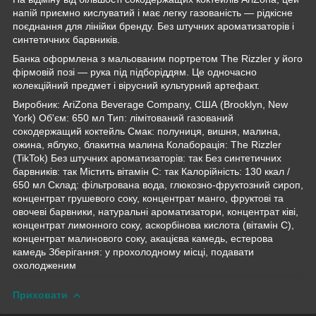
напій приємно кислуватий і має легку газованість — рідкісне
поєднання для лінійки бренду. Без штучних ароматизаторів і
синтетичних барвників.
Банка оформлена з мальованим портретом The Rizzler у його
фірмовій позі — рука під підборіддям. Це одночасно
колекційний предмет і вірусний культурний артефакт.
Виробник: AriZona Beverage Company, США (Brooklyn, New
York) Об'єм: 650 мл Тип: лімітований газований
сокодержащий коктейль Смак: полуниця, вишня, малина,
ожина, яблуко, блакитна малина Колаборація: The Rizzler
(TikTok) Без штучних ароматизаторів: так Без синтетичних
барвників: так Містить вітамін C: так Калорійність: 130 ккал /
650 мл Склад: фільтрована вода, глюкозно-фруктозний сироп,
концентрат грушевого соку, концентрат манго, фруктові та
овочеві барвники, натуральні ароматизатори, концентрат ківі,
концентрат лимонного соку, аскорбінова кислота (вітамін C),
концентрат малинового соку, акацієва камедь, естерова
камедь Зберігання: у прохолодному місці, подавати
охолодженим​
Приховати