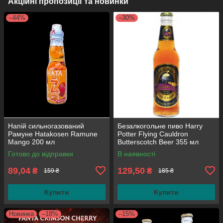
Акційні пропозиції та новинки
–44%
–30%
Напій сильногазований
Безалкогольне пиво Harry
Рамуне Hatakosen Ramune
Potter Flying Cauldron
Mango 200 мл
Butterscotch Beer 355 мл
Готово до відправки
В наявності
89,04
129,50
₴
₴
159 ₴
185 ₴
Купити
Купити
Новинка
–18%
–15%