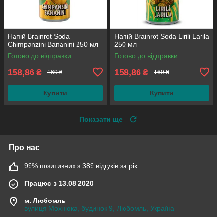
Напій Brainrot Soda
Напій Brainrot Soda Lirili Larila
Chimpanzini Bananini 250 мл
250 мл
Готово до відправки
Готово до відправки
158,86
158,86
₴
₴
169 ₴
169 ₴
Купити
Купити
Показати ще
Про нас
99% позитивних з 389 відгуків за рік
Працює з 13.08.2020
м. Любомль
вулиця Мохнюка, будинок 9, Любомль, Україна