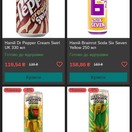
Напій Dr Pepper Cream Swirl
Напій Brainrot Soda Six Seven
UK 330 мл
Yellow 250 мл
Готово до відправки
Готово до відправки
119,54
158,86
₴
₴
139 ₴
169 ₴
Купити
Купити
Новинка
–6%
Новинка
–6%