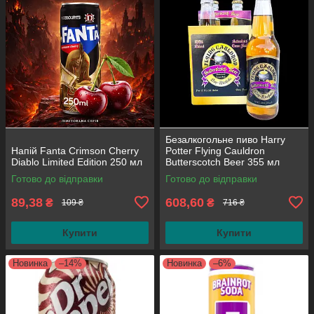
Безалкогольне пиво Harry
Напій Fanta Crimson Cherry
Potter Flying Cauldron
Diablo Limited Edition 250 мл
Butterscotch Beer 355 мл
(паковання 4 шт.)
Готово до відправки
Готово до відправки
89,38
608,60
₴
₴
109 ₴
716 ₴
Купити
Купити
Новинка
–14%
Новинка
–6%