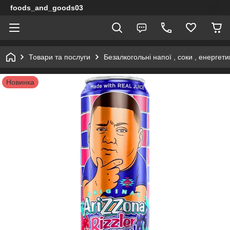
foods_and_goods03
Товари та послуги
Безалкогольні напої , соки , енергети
Новинка