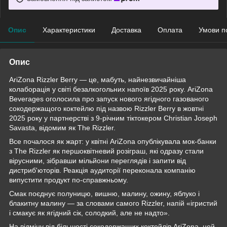
Опис
Характеристики
Доставка
Оплата
Умови п
Опис
AriZona Rizzler Berry — це, мабуть, найнезвичайніша
колаборація у світі безалкогольних напоїв 2025 року. AriZona
Beverages оголосила про запуск нового ягідного газованого
сокодержащого коктейлю під назвою Rizzler Berry в жовтні
2025 року у партнерстві з 9-річним тіктокером Christian Joseph
Savasta, відомим як The Rizzler.
Все почалося як жарт: у квітні AriZona опублікувала мок-банки
з The Rizzler як першоквітневий розіграш, які одразу стали
вірусними, зібравши мільйони переглядів і запити від
дистриб'юторів. Реакція аудиторії переконала компанію
випустити продукт по-справжньому.
Смак поєднує полуницю, вишню, малину, ожину, яблуко і
блакитну малину — за словами самого Rizzler, напій «ігристий
і смакує як ягідний сік, солодкий, але не надто».
На відміну від більшості сокодержащих коктейлів AriZona, цей