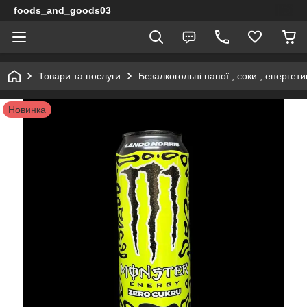
foods_and_goods03
Товари та послуги
Безалкогольні напої , соки , енергети
Новинка