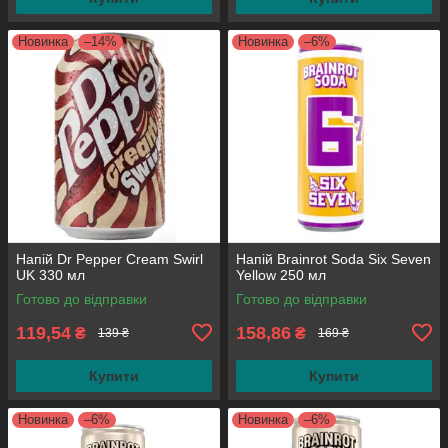
Новинка
–14%
Новинка
–6%
Напій Dr Pepper Cream Swirl
Напій Brainrot Soda Six Seven
UK 330 мл
Yellow 250 мл
Готово до відправки
Готово до відправки
119,54
158,86
₴
₴
139 ₴
169 ₴
Купити
Купити
Новинка
–6%
Новинка
–6%