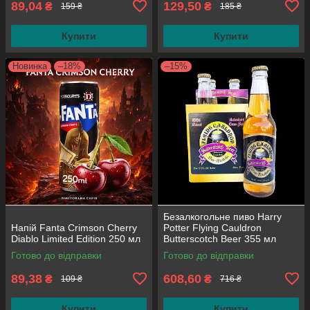
89,04
129,50
₴
₴
159 ₴
185 ₴
Купити
Купити
Новинка
–18%
–15%
Безалкогольне пиво Harry
Напій Fanta Crimson Cherry
Potter Flying Cauldron
Diablo Limited Edition 250 мл
Butterscotch Beer 355 мл
(паковання 4 шт.)
Готово до відправки
Готово до відправки
89,38
608,60
₴
₴
109 ₴
716 ₴
Купити
Купити