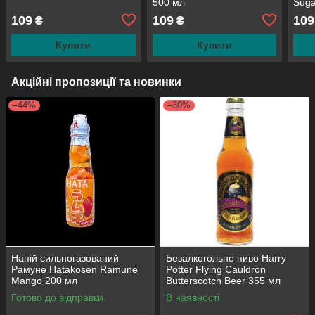
500 мл
Suga
109
109
109
₴
₴
Купити
Купити
Акційні пропозиції та новинки
–44%
–30%
Напій сильногазований
Безалкогольне пиво Harry
Рамуне Hatakosen Ramune
Potter Flying Cauldron
Mango 200 мл
Butterscotch Beer 355 мл
Готово до відправки
В наявності