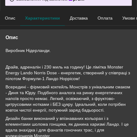
Опис
Характеристики
Доставка
Оплата
Умови 
Опис
Виробник Нідерланди.
Драйв, адреналін і 230 миль на годину! Це лімітка Monster
Energy Lando Norris Dose - енергетик, створений у співпраці з
пілотом Формули-1 Ландо Норрісом!
Всередині - фірмовий коктейль Монстрів з унікальним смаком
- Диня та Юдзу. Подібного аналога на ринку енергетичних
напоїв просто немає. Легкий, освіжаючий, з фруктово-
цитрусовими нотками і БЕЗ цукру. Ідеальний, коли потрібен
ковток чистої енергії, потужний заряд бадьорості.
Дизайн банки виконаний у впізнаваних кольорах і з
елементами шолома гонщика, як данина харизмі Ландо. І це
вдала знахідка і для фанатів гоночних трас, і для
колекціонерів Monster.