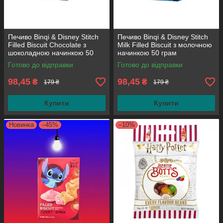
Печиво Binqi & Disney Stitch
Печиво Binqi & Disney Stitch
Filled Biscuit Chocolate з
Milk Filled Biscuit з молочною
шоколадною начинкою 50
начинкою 50 грам
грам
Готово до відправки
Готово до відправки
98,45
98,45
₴
₴
179 ₴
179 ₴
Купити
Купити
Новинка
–45%
–10%