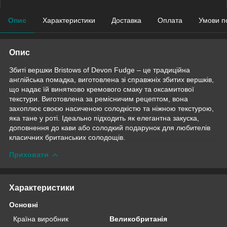
Опис
Характеристики
Доставка
Оплата
Умови п
Опис
Збиті вершки Bristows of Devon Fudge – це традиційна
англійська помадка, виготовлена ​​зі справжніх збитих вершків,
що надає їй винятково кремового смаку та оксамитової
текстури. Виготовлена ​​за ремісничим рецептом, вона
захоплює своєю насиченою солодкістю та ніжною текстурою,
яка тане у роті. Ідеально підходить як елегантна закуска,
доповнення до кави або солодкий подарунок для любителів
класичних британських солодощів.
Приховати
Характеристики
Основні
Країна виробник
Великобританія