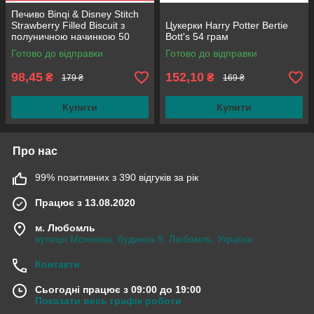
Печиво Binqi & Disney Stitch
Strawberry Filled Biscuit з
Цукерки Harry Potter Bertie
полуничною начинкою 50
Bott's 54 грам
грам
Готово до відправки
Готово до відправки
98,45
152,10
₴
₴
179 ₴
169 ₴
Купити
Купити
Про нас
99% позитивних з 390 відгуків за рік
Працює з 13.08.2020
м. Любомль
вулиця Мохнюка, будинок 9, Любомль, Україна
Контакти
Сьогодні працює з 09:00 до 19:00
Показати весь графік роботи