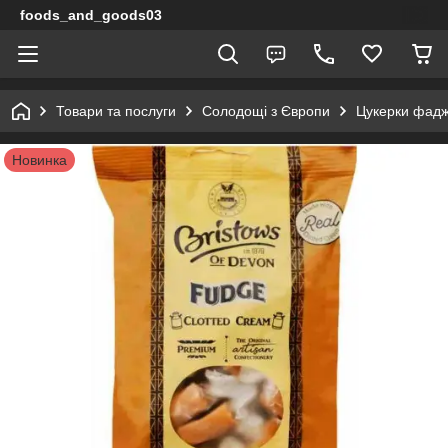
foods_and_goods03
Товари та послуги
Солодощі з Європи
Цукерки фадж 
Новинка