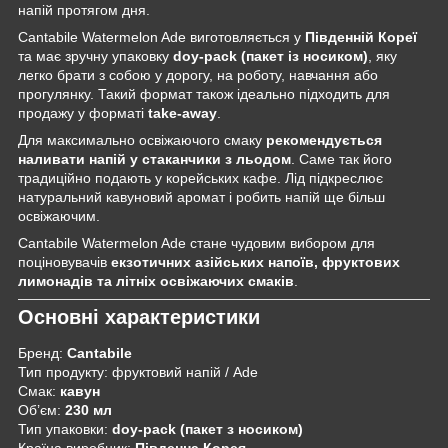
напій протягом дня.
Cantabile Watermelon Ade виготовляється у
Південній Кореї
та має зручну упаковку
doy-pack (пакет із носиком)
, яку
легко брати з собою у дорогу, на роботу, навчання або
прогулянку. Такий формат також ідеально підходить для
продажу у форматі
take-away
.
Для максимально освіжаючого смаку
рекомендується
наливати напій у стаканчики з льодом
. Саме так його
традиційно подають у корейських кафе. Лід підкреслює
натуральний кавуновий аромат і робить напій ще більш
освіжаючим.
Cantabile Watermelon Ade стане чудовим вибором для
поціновувачів
екзотичних азійських напоїв, фруктових
лимонадів та літніх освіжаючих смаків
.
Основні характеристики
Бренд:
Cantabile
Тип продукту: фруктовий напій / Ade
Смак:
кавун
Об’єм:
230 мл
Тип упаковки:
doy-pack (пакет з носиком)