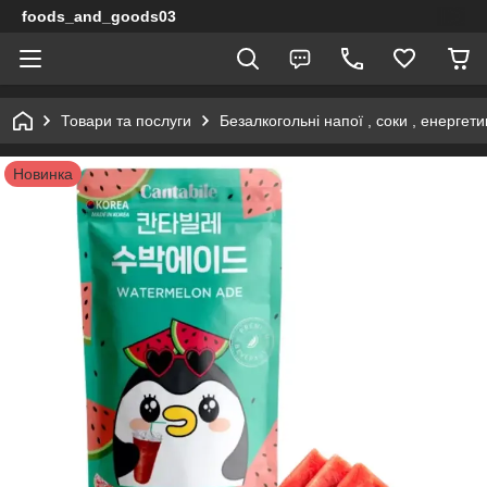
foods_and_goods03
Товари та послуги
Безалкогольні напої , соки , енергети
Новинка