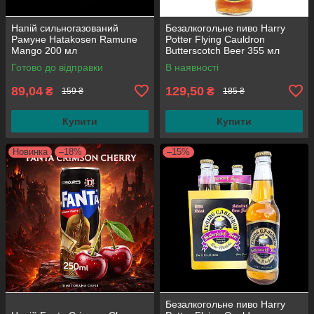
Напій сильногазований
Безалкогольне пиво Harry
Рамуне Hatakosen Ramune
Potter Flying Cauldron
Mango 200 мл
Butterscotch Beer 355 мл
Готово до відправки
В наявності
89,04
129,50
₴
₴
159 ₴
185 ₴
Купити
Купити
Новинка
–18%
–15%
Безалкогольне пиво Harry