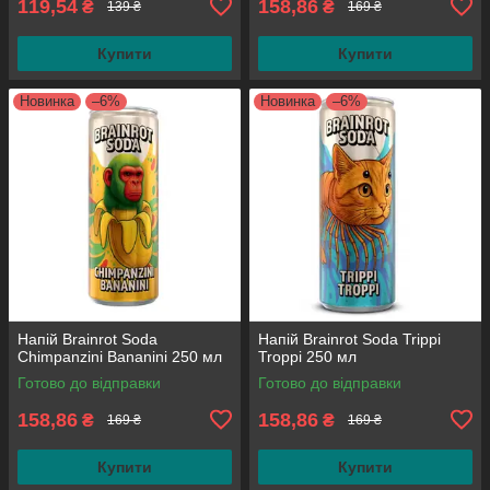
119,54
158,86
₴
₴
139 ₴
169 ₴
Купити
Купити
Новинка
–6%
Новинка
–6%
Напій Brainrot Soda
Напій Brainrot Soda Trippi
Chimpanzini Bananini 250 мл
Troppi 250 мл
Готово до відправки
Готово до відправки
158,86
158,86
₴
₴
169 ₴
169 ₴
Купити
Купити