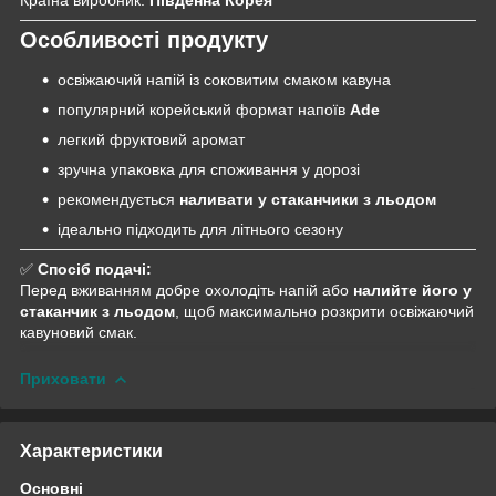
Країна виробник:
Південна Корея
Особливості продукту
освіжаючий напій із соковитим смаком кавуна
популярний корейський формат напоїв
Ade
легкий фруктовий аромат
зручна упаковка для споживання у дорозі
рекомендується
наливати у стаканчики з льодом
ідеально підходить для літнього сезону
✅
Спосіб подачі:
Перед вживанням добре охолодіть напій або
налийте його у
стаканчик з льодом
, щоб максимально розкрити освіжаючий
кавуновий смак.
Приховати
Характеристики
Основні