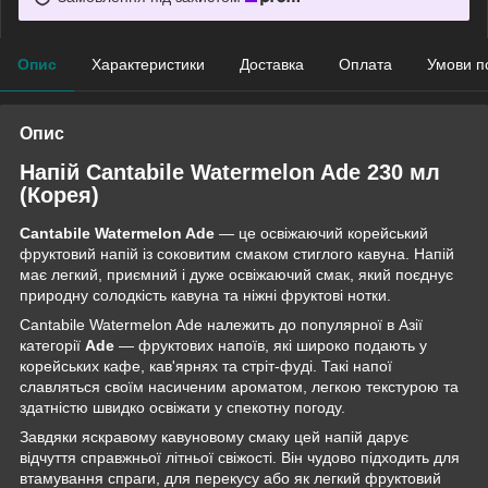
Опис
Характеристики
Доставка
Оплата
Умови п
Опис
Напій Cantabile Watermelon Ade 230 мл
(Корея)
Cantabile Watermelon Ade
— це освіжаючий корейський
фруктовий напій із соковитим смаком стиглого кавуна. Напій
має легкий, приємний і дуже освіжаючий смак, який поєднує
природну солодкість кавуна та ніжні фруктові нотки.
Cantabile Watermelon Ade належить до популярної в Азії
категорії
Ade
— фруктових напоїв, які широко подають у
корейських кафе, кав'ярнях та стріт-фуді. Такі напої
славляться своїм насиченим ароматом, легкою текстурою та
здатністю швидко освіжати у спекотну погоду.
Завдяки яскравому кавуновому смаку цей напій дарує
відчуття справжньої літньої свіжості. Він чудово підходить для
втамування спраги, для перекусу або як легкий фруктовий