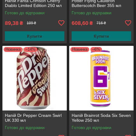
Напій Fanta Crimson Cherry
Potter Flying Cauldron
Diablo Limited Edition 250 мл
Butterscotch Beer 355 мл
(паковання 4 шт.)
Готово до відправки
Готово до відправки
89,38
608,60
₴
₴
109 ₴
716 ₴
Купити
Купити
Новинка
–14%
Новинка
–6%
Напій Dr Pepper Cream Swirl
Напій Brainrot Soda Six Seven
UK 330 мл
Yellow 250 мл
Готово до відправки
Готово до відправки