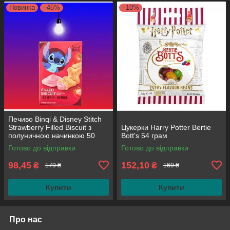
Новинка
–45%
–10%
Печиво Binqi & Disney Stitch
Strawberry Filled Biscuit з
Цукерки Harry Potter Bertie
полуничною начинкою 50
Bott's 54 грам
грам
Готово до відправки
Готово до відправки
98,45
152,10
₴
₴
179 ₴
169 ₴
Купити
Купити
Про нас