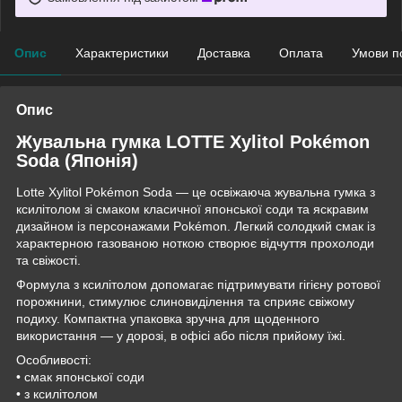
Опис
Характеристики
Доставка
Оплата
Умови п
Опис
Жувальна гумка LOTTE Xylitol Pokémon
Soda (Японія)
Lotte Xylitol Pokémon Soda — це освіжаюча жувальна гумка з
ксилітолом зі смаком класичної японської соди та яскравим
дизайном із персонажами Pokémon. Легкий солодкий смак із
характерною газованою ноткою створює відчуття прохолоди
та свіжості.
Формула з ксилітолом допомагає підтримувати гігієну ротової
порожнини, стимулює слиновиділення та сприяє свіжому
подиху. Компактна упаковка зручна для щоденного
використання — у дорозі, в офісі або після прийому їжі.
Особливості:
• смак японської соди
• з ксилітолом