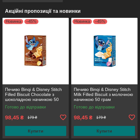
Акційні пропозиції та новинки
Новинка
–45%
Новинка
–45%
Печиво Binqi & Disney Stitch
Печиво Binqi & Disney Stitch
Filled Biscuit Chocolate з
Milk Filled Biscuit з молочною
шоколадною начинкою 50
начинкою 50 грам
грам
Готово до відправки
Готово до відправки
98,45
98,45
₴
₴
179 ₴
179 ₴
Купити
Купити