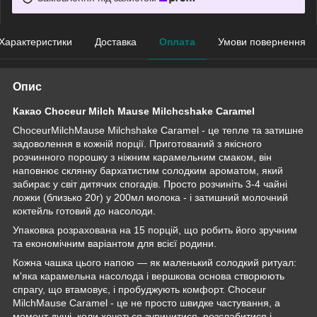
Характеристики
Доставка
Оплата
Умови повернення
Опис
Какао Choceur Milch Mause Milchcshake Caramel
ChoceurMilchMause Milchshake Caramel - це тепле та затишне
задоволення в кожній порції. Приготований з якісного
розчинного порошку з ніжним карамельним смаком, він
наповнює склянку бархатистим солодким ароматом, який
забирає у світ дитячих спогадів. Просто розчиніть 3-4 чайні
ложки (близько 20г) у 200мл молока - і затишний молочний
коктейль готовий до насолоди.
Упаковка розрахована на 15 порцій, що робить його зручним
та економічним варіантом для всієї родини.
Кожна чашка цього напою — як маленький солодкий ритуал:
м'яка карамельна насолода і вершкова основа створюють
спрагу, що втамовує, і пробуджують комфорт. Choceur
MilchMause Caramel - це не просто швидке частування, а
момент душі, коли хочеться зупинитися, розслабитися і