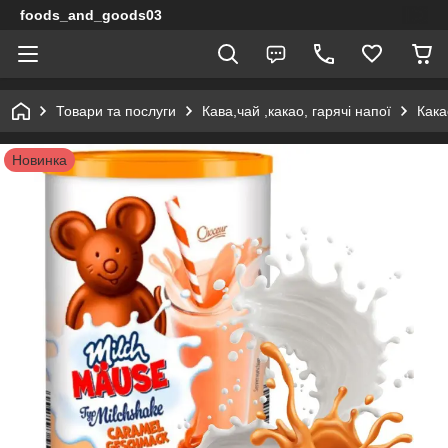
foods_and_goods03
Товари та послуги
Кава,чай ,какао, гарячі напої
Кака
Новинка