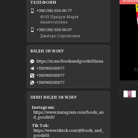
Новинк
+380 (96) 656-00-77
ФОП Прядун Марія
Анантоліївна
+380 (96) 656-00-07
Дмитро Сергійович
https://m.me/foodsandgoods03inua
+380966560077
+380966560077
+380966560077
ІНШІ ВИДИ ЗВ'ЯЗКУ
Instagram
https://www.instagram.com/foods_an
d_goods03/
Tik Tok
https://www.tiktok.com/@foods_and_
goods03