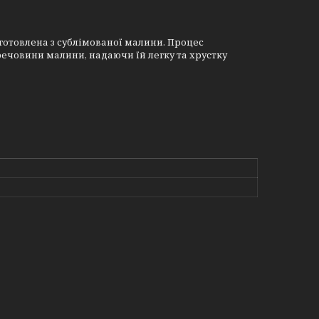
иготовлена ​​з сублімованої малини. Процес
речовини малини, надаючи їй легку та хрустку