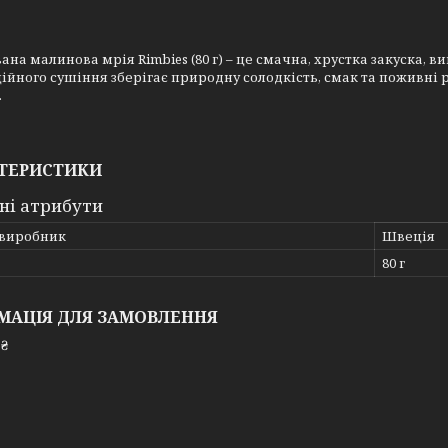
ана малинова мрія Rimbies (80 г) – це смачна, хрустка закуска, в
ійного сушіння зберігає природну солодкість, смак та поживні 
.
ТЕРИСТИКИ
ні атрибути
 виробник
Швеція
80 г
МАЦІЯ ДЛЯ ЗАМОВЛЕННЯ
 ₴