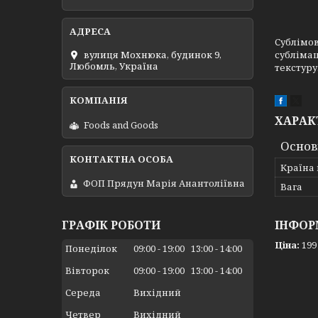
Сублімов
сублімац
вулиця Мохнюка, будинок 9,
Любомль, Україна
текстуру
ХАРАК
Foods and Goods
Основ
Країна
ФОП Прядун Марія Анантоліївна
Вага
ІНФОР
ГРАФІК РОБОТИ
Ціна:
199
Понеділок
09:00
19:00
13:00
14:00
Вівторок
09:00
19:00
13:00
14:00
Середа
Вихідний
Четвер
Вихідний