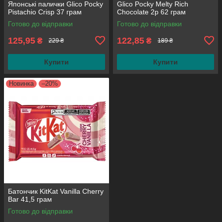
Японські палички Glico Pocky
Glico Pocky Melty Rich
Pistachio Crisp 37 грам
Chocolate 2p 62 грам
Готово до відправки
Готово до відправки
125,95
122,85
₴
₴
229 ₴
189 ₴
Купити
Купити
Новинка
–20%
Батончик KitKat Vanilla Cherry
Bar 41,5 грам
Готово до відправки