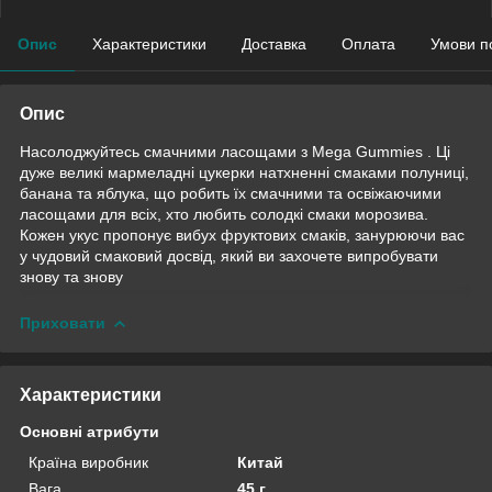
Опис
Характеристики
Доставка
Оплата
Умови п
Опис
Насолоджуйтесь смачними ласощами з Mega Gummies . Ці
дуже великі мармеладні цукерки натхненні смаками полуниці,
банана та яблука, що робить їх смачними та освіжаючими
ласощами для всіх, хто любить солодкі смаки морозива.
Кожен укус пропонує вибух фруктових смаків, занурюючи вас
у чудовий смаковий досвід, який ви захочете випробувати
знову та знову
Приховати
Характеристики
Основні атрибути
Країна виробник
Китай
Вага
45 г