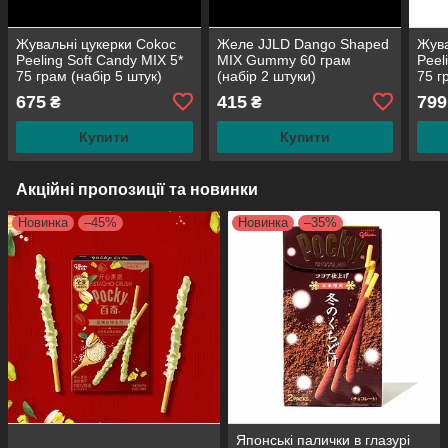
Жувальні цукерки Cokoc
Желе JJLD Dango Shaped
Жува
Peeling Soft Candy MIX 5*
MIX Gummy 60 грам
Peel
75 грам (набір 5 штук)
(набір 2 штуки)
75 г
675
415
799
₴
₴
Купити
Купити
Акційні пропозиції та новинки
Новинка
–45%
Новинка
–35%
Японські палички в глазурі