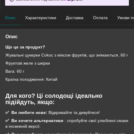
Опис
Характеристики
Доставка
Оплата
Умови п
Опис
Що це за продукт?
Жувальні цукерки Cokoc з міксом фруктів, що знімаються, 60 г
Фруктові желе з шкірки
Вага: 60 ​​г
Країна походження: Китай
Для кого? Ці солодощі ідеально
підійдуть, якщо:
✅
Ви любите нове:
Відкривайте та дивуйтеся!
✅
Ви хочете альтернативи
: спробуйте свої улюблені смаки
в іноземній версії.