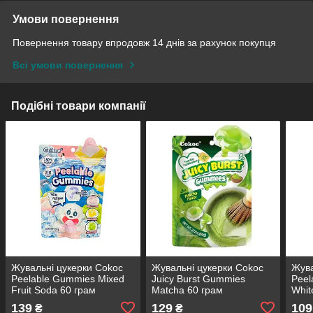
Умови повернення
Повернення товару впродовж 14 днів за рахунок покупця
Всі умови повернення
Подібні товари компанії
Жувальні цукерки Cokoc
Жувальні цукерки Cokoc
Жува
Peelable Gummies Mixed
Juicy Burst Gummies
Peel
Fruit Soda 60 грам
Matcha 60 грам
Whit
гра
139
129
109
₴
₴