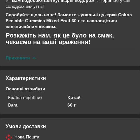
✅
Вам подобаються кулінарні подорожі
: Пориньте у світ
солодких відчуттів!
Спробуйте щось нове! Замовте жувальні цукерки Cokoc
Peelable Gummies Mixed Fruit 60 г та насолодіться
надзвичайним смаком.
Розкажіть нам, як це було на смак,
чекаємо на ваші враження!
Приховати
Характеристики
Основні атрибути
Країна виробник
Китай
Вага
60 г
Умови доставки
Нова Пошта