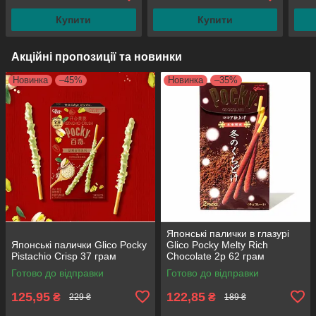
Купити
Купити
Акційні пропозиції та новинки
Новинка
–45%
Новинка
–35%
Японські палички в глазурі
Японські палички Glico Pocky
Glico Pocky Melty Rich
Pistachio Crisp 37 грам
Chocolate 2p 62 грам
Готово до відправки
Готово до відправки
125,95
122,85
₴
₴
229 ₴
189 ₴