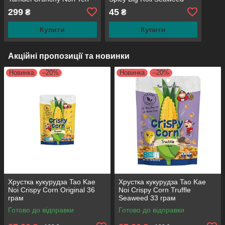
Chips Plum 70 грам
Asian 3 грами
299
45
₴
₴
Купити
Купити
Акційні пропозиції та новинки
Новинка
–20%
Новинка
–20%
Хрустка кукурудза Tao Kae
Хрустка кукурудза Tao Kae
Noi Crispy Corn Original 36
Noi Crispy Corn Truffle
грам
Seaweed 33 грам
Готово до відправки
Готово до відправки