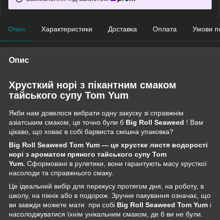
Опис
Характеристики
Доставка
Оплата
Умови п
Опис
Хрусткий норі з пікантним смаком
тайського супу Tom Yum
Якби нам довелося вибрати одну закуску зі справжнім
азіатським смаком, це точно були б
Big Roll Seaweed
! Вам
цікаво, що ховає в собі барвиста смішна упаковка?
Big Roll Seaweed Tom Yum — це хрустке листя водорості
норі з ароматом пряного тайського супу Tom
Yum.
Сформовані в рулетики, вони гарантують масу хрусткої
насолоди та справжнього смаку.
Це ідеальний вибір для перекусу протягом дня, на роботу, в
школу, на пікнік або в подорож. Зручне пакування означає, що
ви завжди можете мати при собі
Big Roll Seaweed Tom Yum
і
насолоджуватися їхнім унікальним смаком, де б ви не були.