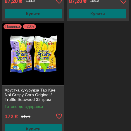
87,20
87,20
₴
₴
109 ₴
109 ₴
Купити
Купити
Новинка
–20%
Хрустка кукурудза Tao Kae
Noi Crispy Corn Original /
Truffle Seaweed 33 грам
(набір 2 штуки)
Готово до відправки
172
₴
215 ₴
Купити