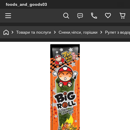
foods_and_goods03
Товари та послуги
Снеки,чіпси, горішки
Рулет з водо