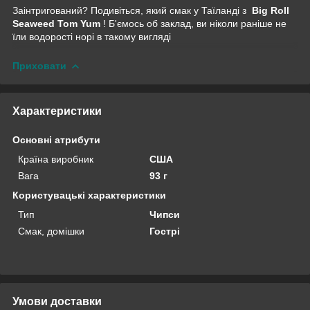
Заінтригований? Подивіться, який смак у Таїланді з
Big Roll
Seaweed Tom Yum
! Б'ємось об заклад, ви ніколи раніше не
їли водорості норі в такому вигляді
Приховати
Характеристики
Основні атрибути
Країна виробник
США
Вага
93 г
Користувацькі характеристики
Тип
Чипси
Смак, домішки
Гострі
Умови доставки