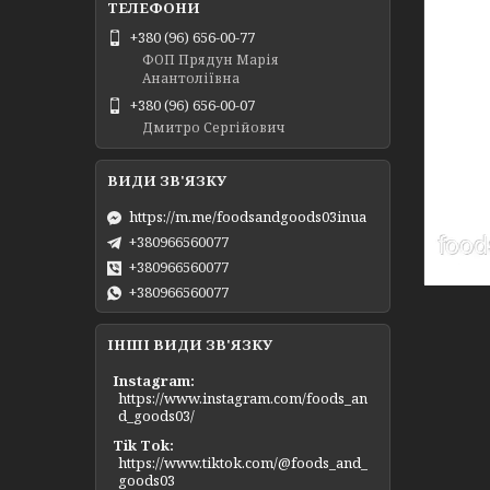
+380 (96) 656-00-77
ФОП Прядун Марія
Анантоліївна
+380 (96) 656-00-07
Дмитро Сергійович
https://m.me/foodsandgoods03inua
+380966560077
+380966560077
+380966560077
ІНШІ ВИДИ ЗВ'ЯЗКУ
Instagram
https://www.instagram.com/foods_an
d_goods03/
Tik Tok
https://www.tiktok.com/@foods_and_
goods03