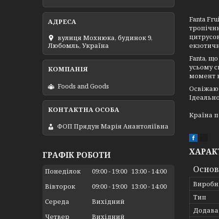
Fanta Fr
тропічни
цитрусов
вулиця Мохнюка, будинок 9,
екзотичн
Любомль, Україна
Fanta, щ
усьому с
момент 
Foods and Goods
Освіжаюч
Ідеально
Країна п
ФОП Прядун Марія Анантоліївна
ХАРАК
ГРАФІК РОБОТИ
Основ
Понеділок
09:00
19:00
13:00
14:00
Виробн
Вівторок
09:00
19:00
13:00
14:00
Тип
Середа
Вихідний
Додава
Четвер
Вихідний