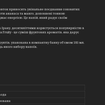
 ковток приносить унікальне поєднання соковитих
 ноти ананаса та манго, доповнені тонкою
жає енергією. Це напій, який радує своїм
 в Іраку, десятиліттями користується популярністю в
 Fruity - це суміш фруктових ароматів, яка дарує
ктів, упакована в компактну банку об’ємом 185 мл.
ь-якого вибору напоїв.
вода
зована