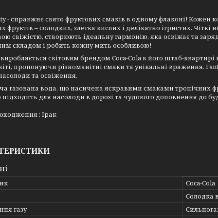
uity - справжнє свято фруктових смаків в одному флаконі! Кожен
х фруктів – солодких, злегка кислих і делікатно ігристих. Чіткі
ою свіжістю, створюють ідеальну гармонію, яка освіжає та заряд
им складом і робить кожну мить особливою!
о виробляється світовим брендом Coca-Cola в його штаб-квартирі
віті, пропонуючи різноманітні смаки та унікальні враження. Fanta
насолоди та освіження.
а газована вода, що насичена яскравими смаками тропічних фру
 підходить для насолоди в дорозі та чудового доповнення до буд
оходження : Ірак
ТЕРИСТИКИ
ні
ик
Coca-Cola
Солодка 
ння газу
Сильнога