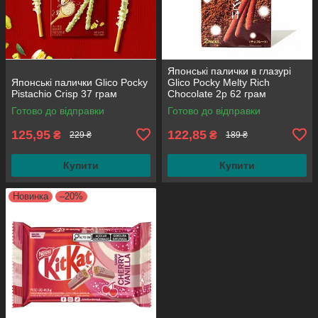
Японські палички в глазурі
Японські палички Glico Pocky
Glico Pocky Melty Rich
Pistachio Crisp 37 грам
Chocolate 2p 62 грам
Готово до відправки
Готово до відправки
125,95
122,85
₴
₴
229 ₴
189 ₴
Купити
Купити
Новинка
–20%