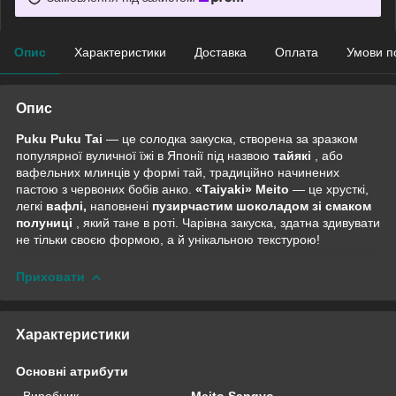
Опис
Характеристики
Доставка
Оплата
Умови п
Опис
Puku Puku Tai
— це солодка закуска, створена за зразком
популярної вуличної їжі в Японії під назвою
тайякі
, або
вафельних млинців у формі тай, традиційно начинених
пастою з червоних бобів анко.
«Taiyaki» Meito
— це хрусткі,
легкі
вафлі,
наповнені
пузирчастим шоколадом зі смаком
полуниці
, який тане в роті. Чарівна закуска, здатна здивувати
не тільки своєю формою, а й унікальною текстурою!
Приховати
Характеристики
Основні атрибути
Виробник
Meito Sangyo