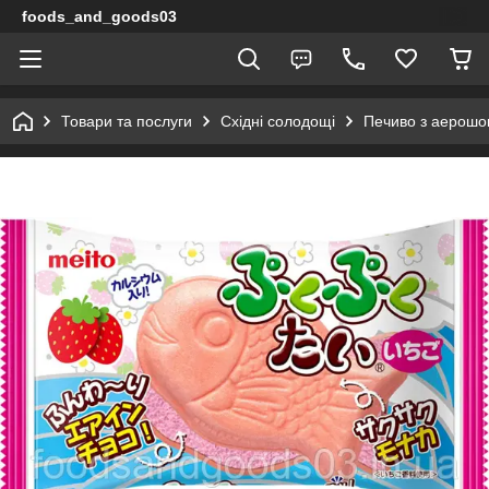
foods_and_goods03
Товари та послуги
Східні солодощі
Печиво з аерошок