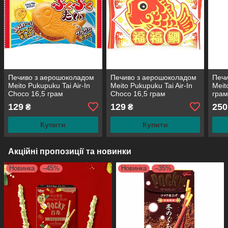
Печиво з аерошоколадом
Печиво з аерошоколадом
Печи
Meito Pukupuku Tai Air-In
Meito Pukupuku Tai Air-In
Meit
Choco 16,5 грам
Choco 16,5 грам
грам
129
129
250
₴
₴
Купити
Купити
Акційні пропозиції та новинки
Новинка
–45%
Новинка
–35%