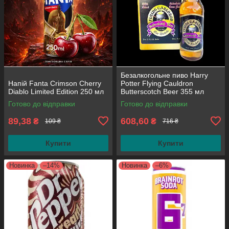
Безалкогольне пиво Harry
Напій Fanta Crimson Cherry
Potter Flying Cauldron
Diablo Limited Edition 250 мл
Butterscotch Beer 355 мл
(паковання 4 шт.)
Готово до відправки
Готово до відправки
89,38
608,60
₴
₴
109 ₴
716 ₴
Купити
Купити
Новинка
–14%
Новинка
–6%