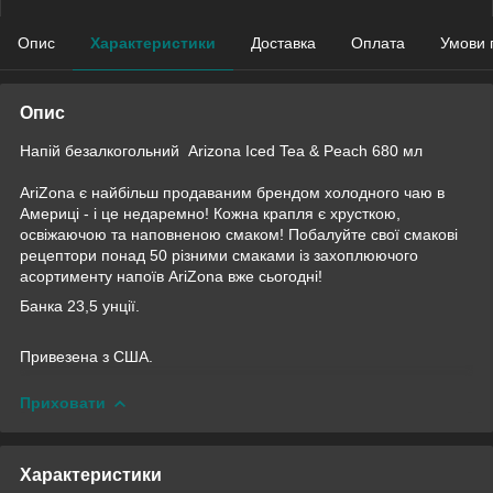
Опис
Характеристики
Доставка
Оплата
Умови 
Опис
Напій безалкогольний Arizona Iced Tea & Peach 680 мл
AriZona є найбільш продаваним брендом холодного чаю в
Америці - і це недаремно! Кожна крапля є хрусткою,
освіжаючою та наповненою смаком! Побалуйте свої смакові
рецептори понад 50 різними смаками із захоплюючого
асортименту напоїв AriZona вже сьогодні!
Банка 23,5 унції.
Привезена з США.
Приховати
Характеристики