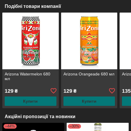
Подібні товари компанії
Arizona Watermelon 680
Arizona Orangeade 680 мл
Ariz
мл
129
129
135
₴
₴
Купити
Купити
Акційні пропозиції та новинки
–44%
–30%