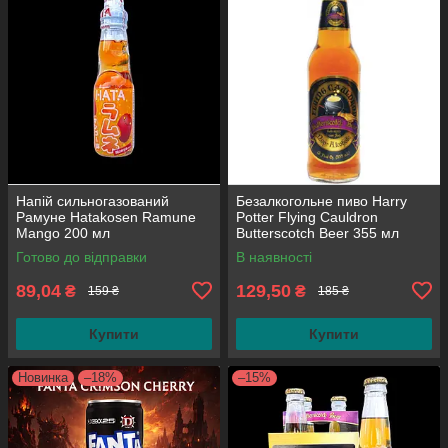
Напій сильногазований
Безалкогольне пиво Harry
Рамуне Hatakosen Ramune
Potter Flying Cauldron
Mango 200 мл
Butterscotch Beer 355 мл
Готово до відправки
В наявності
89,04
129,50
₴
₴
159 ₴
185 ₴
Купити
Купити
Новинка
–18%
–15%