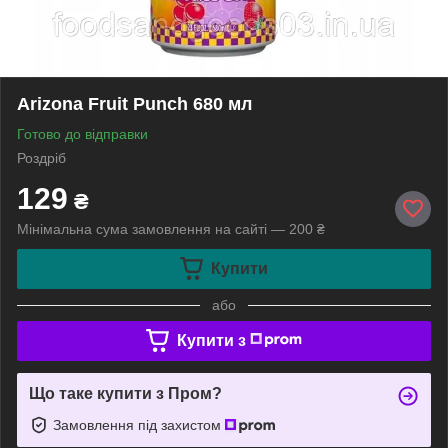
Arizona Fruit Punch 680 мл
Готово до відправки
Роздріб
129
₴
Мінімальна сума замовлення на сайті — 200 ₴
Купити
або
Купити з
Що таке купити з Пром?
Замовлення під захистом