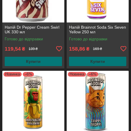
Напій Dr Pepper Cream Swirl
Напій Brainrot Soda Six Seven
UK 330 мл
Yellow 250 мл
Готово до відправки
Готово до відправки
119,54
158,86
₴
₴
139 ₴
169 ₴
Купити
Купити
Новинка
–6%
Новинка
–6%