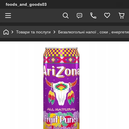
foods_and_goods03
Товари та послуги
Безалкогольні напої , соки , енергети