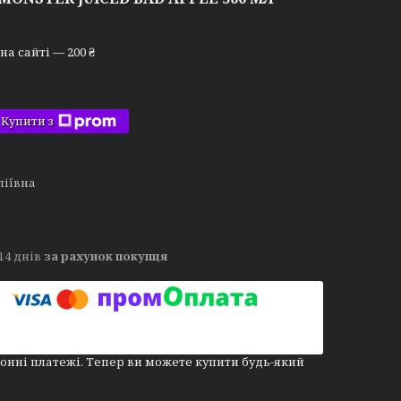
а сайті — 200 ₴
Купити з
ліївна
14 днів
за рахунок покупця
онні платежі. Тепер ви можете купити будь-який