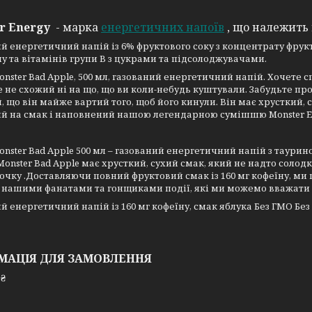
r Energy
- марка
енергетичних напоїв
, що належить
й енергетичний напій із 6% фруктового соку з концентрату фрукт
у та вітамінів групи В з цукрами та підсолоджувачами.
Monster Bad Apple, 500 мл, газований енергетичний напій. Хочете с
e не схожий ні на що, що ви коли-небудь куштували. Забудьте про
 що він майже вартий того, щоб його кинули. Він має хрусткий, 
й на смак і наповнений нашою легендарною сумішшю Monster En
Monster Bad Apple 500 мл – газований енергетичний напій з таури
d Monster Bad Apple має хрусткий, сухий смак, який не надто солод
очку .Доставляючи повний фруктовий смак із 160 мг кофеїну, м
з нашими фанатами та гонщиками події, які ми можемо вважати р
й енергетичний напій із 160 мг кофеїну, смак яблука Без ГМО Без
МАЦІЯ ДЛЯ ЗАМОВЛЕННЯ
 ₴