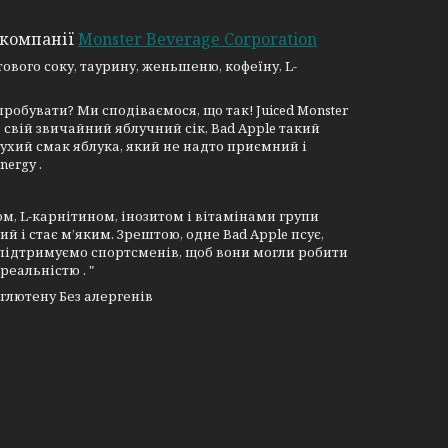
 компанії
Monster Beverage Corporation
ового соку, таурину, женьшеню, кофеїну, L-
пробувати? Ми сподіваємося, що так! Juiced Monster
 свій звичайний яблучний сік, Bad Apple такий
сухий смак яблука, який не надто приємний і
ergy .
ном, L-карнітином, інозитом і вітамінами групи
кий і стає м’яким. Зрештою, одне Bad Apple псує,
и підтримуємо спортсменів, щоб вони могли робити
еальністю . "
 глютену Без алергенів