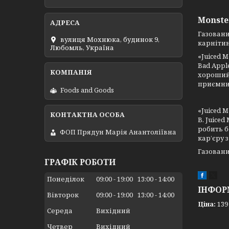
Monste
Газовани
вулиця Мохнюка, будинок 9,
карнітин
Любомль, Україна
«Juiced 
Bad Appl
хороший,
приємни
Foods and Goods
«Juiced 
В. Juice
робить б
ФОП Прядун Марія Анантоліївна
кар’єру 
Газовани
ГРАФІК РОБОТИ
Понеділок
09:00
19:00
13:00
14:00
ІНФОР
Вівторок
09:00
19:00
13:00
14:00
Ціна:
139
Середа
Вихідний
Четвер
Вихідний