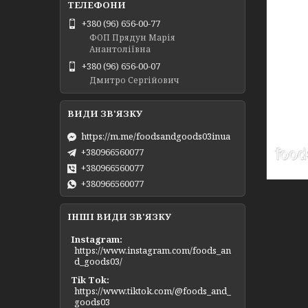
+380 (96) 656-00-77
ФОП Прядун Марія
Анантоліївна
+380 (96) 656-00-07
Дмитро Сергійович
https://m.me/foodsandgoods03inua
+380966560077
+380966560077
+380966560077
ІНШІ ВИДИ ЗВ'ЯЗКУ
Instagram
https://www.instagram.com/foods_an
d_goods03/
Tik Tok
https://www.tiktok.com/@foods_and_
goods03