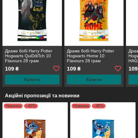
Драже бобі Harry Potter
Драже бобі Harry Potter
Драж
Hogwarts QuiDdiTch 10
Hogwarts Home 10
Hogw
Flavours 28 грам
Flavours 28 грам
HAGR
гра
109
109
109
₴
₴
Купити
Купити
Акційні пропозиції та новинки
Новинка
–45%
Новинка
–45%