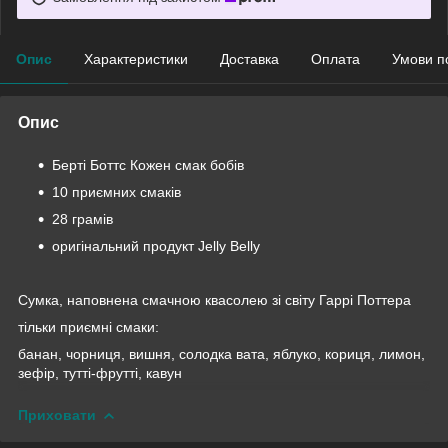
Опис
Характеристики
Доставка
Оплата
Умови п
Опис
Берті Боттс Кожен смак бобів
10 приємних смаків
28 грамів
оригінальний продукт Jelly Belly
Сумка, наповнена смачною квасолею зі світу Гаррі Поттера
тільки приємні смаки:
банан, чорниця, вишня, солодка вата, яблуко, кориця, лимон,
зефір, тутті-фрутті, кавун
Приховати