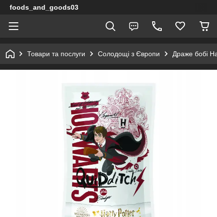
foods_and_goods03
Товари та послуги
Солодощі з Європи
Драже бобі Ha