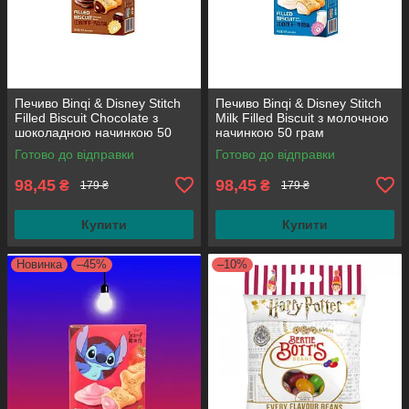
Печиво Binqi & Disney Stitch
Печиво Binqi & Disney Stitch
Filled Biscuit Chocolate з
Milk Filled Biscuit з молочною
шоколадною начинкою 50
начинкою 50 грам
грам
Готово до відправки
Готово до відправки
98,45
98,45
₴
₴
179 ₴
179 ₴
Купити
Купити
Новинка
–45%
–10%