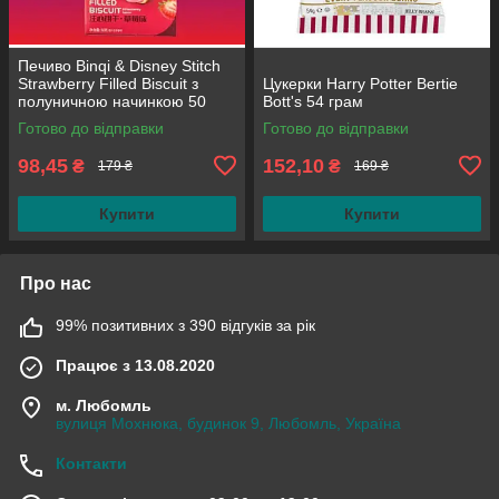
Печиво Binqi & Disney Stitch
Strawberry Filled Biscuit з
Цукерки Harry Potter Bertie
полуничною начинкою 50
Bott's 54 грам
грам
Готово до відправки
Готово до відправки
98,45
152,10
₴
₴
179 ₴
169 ₴
Купити
Купити
Про нас
99% позитивних з 390 відгуків за рік
Працює з 13.08.2020
м. Любомль
вулиця Мохнюка, будинок 9, Любомль, Україна
Контакти