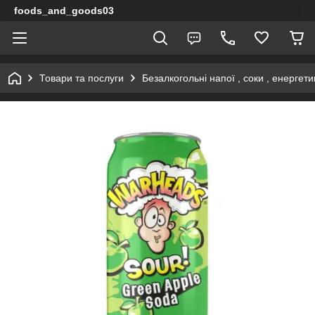
foods_and_goods03
Товари та послуги
Безалкогольні напої , соки , енергети