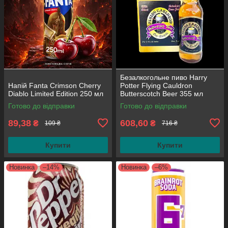
Безалкогольне пиво Harry
Напій Fanta Crimson Cherry
Potter Flying Cauldron
Diablo Limited Edition 250 мл
Butterscotch Beer 355 мл
(паковання 4 шт.)
Готово до відправки
Готово до відправки
89,38
608,60
₴
₴
109 ₴
716 ₴
Купити
Купити
Новинка
–14%
Новинка
–6%