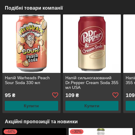
Подібні товари компанії
Напій Warheads Peach
Напій сильногазований
​​​​​
Sour Soda 330 мл
Dr.Pepper Cream Soda 355
355
мл USA
95
109
109
₴
₴
Купити
Купити
Акційні пропозиції та новинки
–44%
–30%