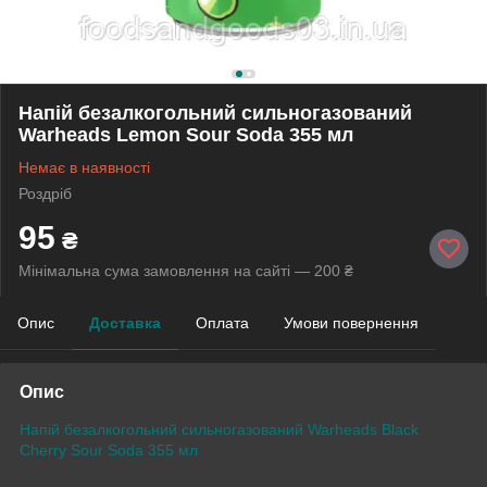
Напій безалкогольний сильногазований
Warheads Lemon Sour Soda 355 мл
Немає в наявності
Роздріб
95
₴
Мінімальна сума замовлення на сайті — 200 ₴
Опис
Доставка
Оплата
Умови повернення
Опис
Напій безалкогольний сильногазований Warheads Black
Cherry Sour Soda 355 мл