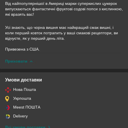
Від найпопулярнішої в Америці марки суперкислих цукерок
випускаються фантастичні фруктові содові попси з кислинкою,
які вразять вас!
Усі знають, що чорна вишня має найкращий смак вишні, і
коли перший ковток потрапить у ваші смакові рецептори, ви
відчуєте, як у перший день літа.
Привезена з США.
Приховати
Умови доставки
Нова Пошта
Укрпошта
Meest ПОШТА
Delivery
Всі умови доставки