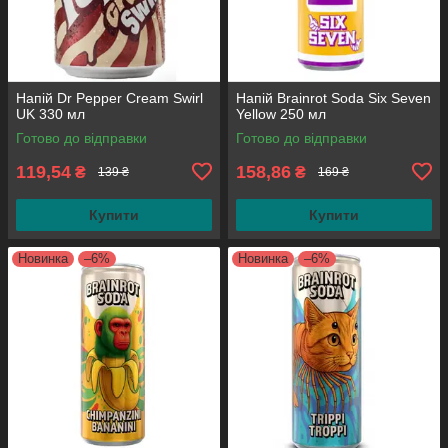
Напій Dr Pepper Cream Swirl
Напій Brainrot Soda Six Seven
UK 330 мл
Yellow 250 мл
Готово до відправки
Готово до відправки
119,54
158,86
₴
₴
139 ₴
169 ₴
Купити
Купити
Новинка
–6%
Новинка
–6%