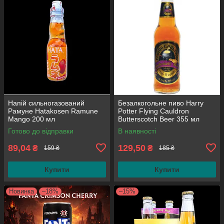
Напій сильногазований
Безалкогольне пиво Harry
Рамуне Hatakosen Ramune
Potter Flying Cauldron
Mango 200 мл
Butterscotch Beer 355 мл
Готово до відправки
В наявності
89,04
129,50
₴
₴
159 ₴
185 ₴
Купити
Купити
Новинка
–18%
–15%